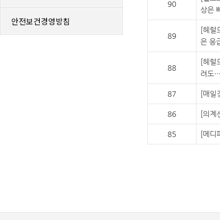
90
상은 
안전보건경영방침
[헤럴
89
은 응
[헤럴
88
려도…
87
[매일
86
[의계
85
[메디