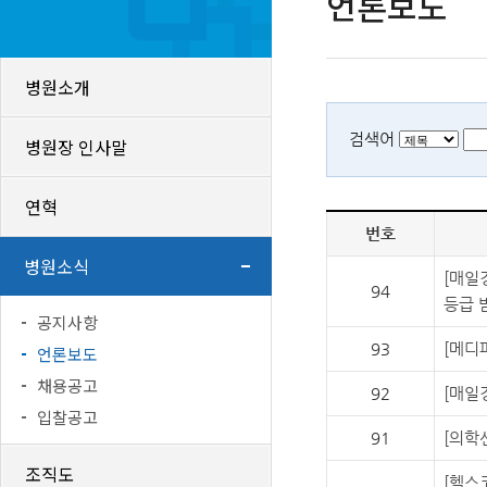
언론보도
병원소개
검색어
병원장 인사말
연혁
번호
병원소식
[매일
94
등급 
공지사항
93
[메디
언론보도
채용공고
92
[매일
입찰공고
91
[의학
조직도
[헬스