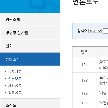
언론보도
병원소개
검색어
병원장 인사말
연혁
번호
병원소식
[라포
194
및 모
공지사항
[보건
언론보도
193
예방접
채용공고
입찰공고
192
[데일
191
[보건
조직도