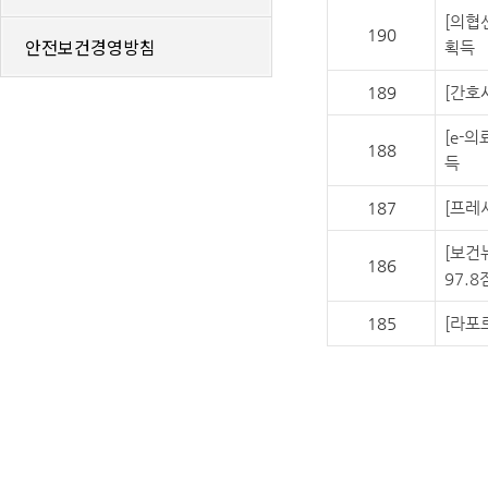
[의협
190
안전보건경영방침
획득
189
[간호사
[e-
188
득
187
[프레
[보건
186
97.8
185
[라포