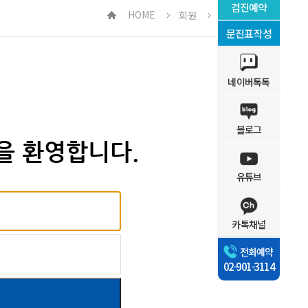
검진예약
HOME
회원
로그인
문진표작성
네이버톡톡
블로그
을 환영합니다.
유튜브
카톡채널
전화예약
02-901-3114