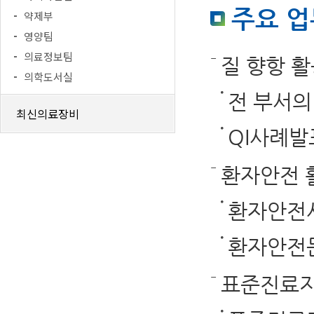
주요 업
약제부
영양팀
의료정보팀
질 향항 
의학도서실
전 부서의
최신의료장비
QI사례발
환자안전 
환자안전사
환자안전
표준진료지