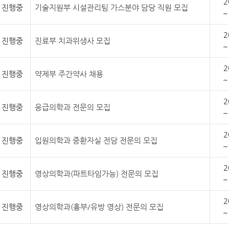
2
진행중
기술지원부 시설관리팀 가스분야 담당 직원 모집
~
2
진행중
진료부 치과위생사 모집
~
2
진행중
약제부 주간약사 채용
~
2
진행중
응급의학과 전문의 모집
~
2
진행중
입원의학과 중환자실 전담 전문의 모집
~
2
진행중
영상의학과(파트타임가능) 전문의 모집
~
2
진행중
영상의학과(흉부/유방 영상) 전문의 모집
~