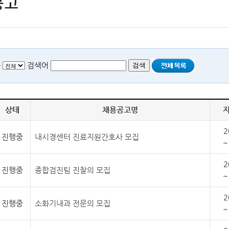
공고
록
검색어
상태
채용공고명
2
진행중
내시경센터 진료지원간호사 모집
~
2
진행중
종합검진팀 진찰의 모집
~
2
진행중
소화기내과 전문의 모집
~