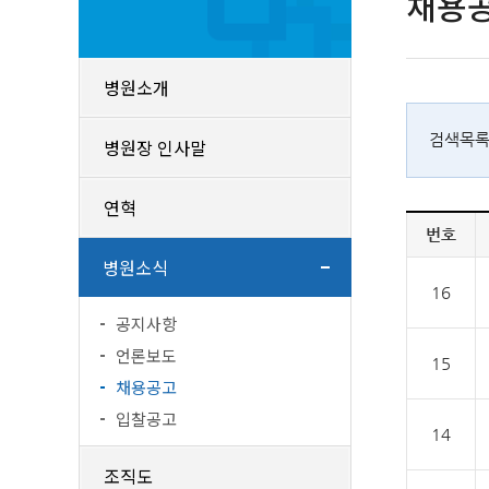
채용
병원소개
검색목
병원장 인사말
연혁
번호
병원소식
16
공지사항
언론보도
15
채용공고
입찰공고
14
조직도