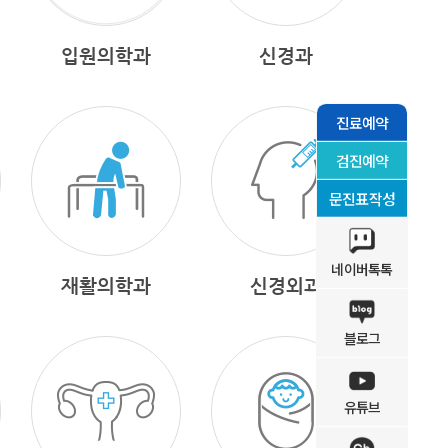
입원의학과
신경과
진료예약
검진예약
문진표작성
네이버톡톡
재활의학과
신경외과
블로그
유튜브