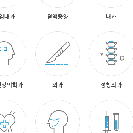
염내과
혈액종양
내과
건강의학과
외과
정형외과