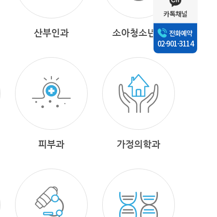
카톡채널
산부인과
소아청소년과
전화예약
02-901-3114
피부과
가정의학과