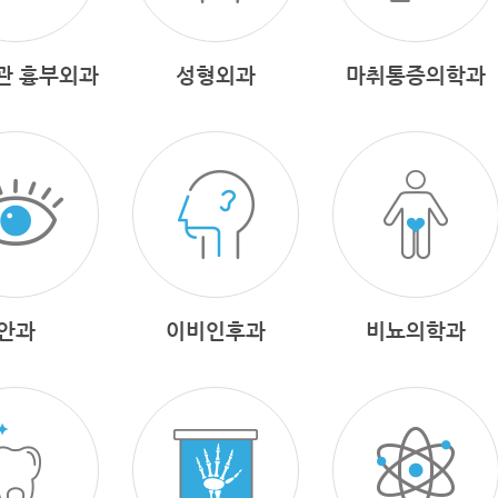
관 흉부외과
성형외과
마취통증의학과
안과
이비인후과
비뇨의학과