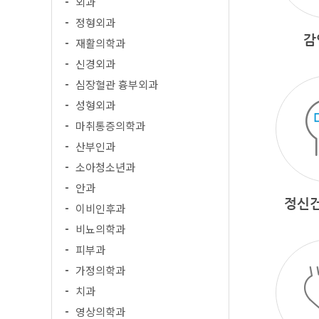
외과
정형외과
감
재활의학과
신경외과
심장혈관 흉부외과
성형외과
마취통증의학과
산부인과
소아청소년과
안과
정신
이비인후과
비뇨의학과
피부과
가정의학과
치과
영상의학과