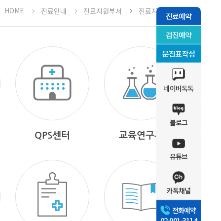
HOME
진료안내
진료지원부서
진료지원부서
진료예약
검진예약
문진표작성
네이버톡톡
블로그
QPS센터
교육연구부
유튜브
카톡채널
전화예약
02-901-3114