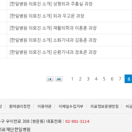
[한일병원 의료진 소개] 성형외과 주홍실 과장
[한일병원 의료진 소개] 외과 우고운 과장
[한일병원 의료진 소개] 재활의학과 이훈훈 과장
[한일병원 의료진 소개] 소화기내과 김동춘 과장
[한일병원 의료진 소개] 순환기내과 장호준 과장
1
2
3
4
5
6
7
8
장
환자권리장전
이용약관
이메일수집거부
의료정보운영방침
비
봉구 우이천로 308 (쌍문동)
대표전화 :
02-901-3114
전의료재단한일병원