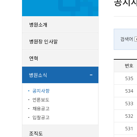
공지
병원소개
검색어
병원장 인사말
연혁
번호
병원소식
535
공지사항
534
언론보도
533
채용공고
532
입찰공고
531
조직도