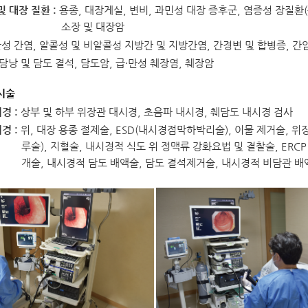
 및 대장 질환 :
용종, 대장게실, 변비, 과민성 대장 증후군, 염증성 장질환
소장 및 대장암
만성 간염, 알콜성 및 비알콜성 지방간 및 지방간염, 간경변 및 합병증, 간
담낭 및 담도 결석, 담도암, 급·만성 췌장염, 췌장암
시술
경 :
상부 및 하부 위장관 대시경, 초음파 내시경, 췌담도 내시경 검사
경 :
위, 대장 용종 절제술, ESD(내시경점막하박리술), 이물 제거술, 위
루술), 지혈술, 내시경적 식도 위 정맥류 강화요법 및 결찰술, ERC
개술, 내시경적 담도 배액술, 담도 결석제거술, 내시경적 비담관 배