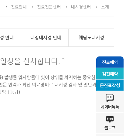
E
진료안내
진료전문센터
내시경센터
소개
경 안내
대장내시경 안내
췌담도내시경
일상을 선사합니다. ”
진료예약
검진예약
암 등) 발생률 및사망률에 있어 상위를 차지하는 중요한
문진표작성
전문 인력과 최신 의료장비로 내시경 검사 및 진단과
암 1등급)
네이버톡톡
블로그