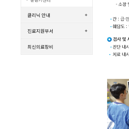
- 소장
클리닉 안내
간 :
급·
췌담도 :
진료지원부서
검사 및 
최신의료장비
진단 내시
치료 내시