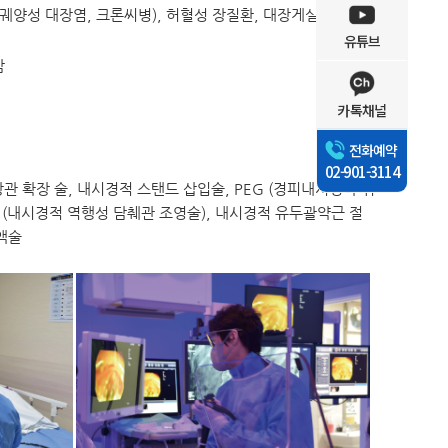
(궤양성 대장염, 크론씨병), 허혈성 장질환, 대장게실, 대장염,
유튜브
암
카톡채널
전화예약
02-901-3114
장관 확장 술, 내시경적 스탠드 삽입술, PEG (경피내시경하 위
P (내시경적 역행성 담췌관 조영술), 내시경적 유두괄약근 절
액술