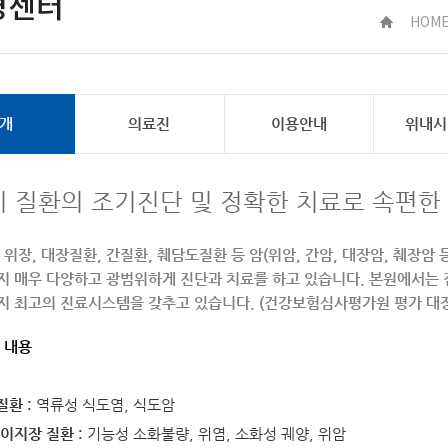
경센터
HOM
개
의료진
이용안내
위내시
기 질환의 조기진단 및 정확한 치료로 속편한 
 위장, 대장질환, 간질환, 췌담도질환 등 암(위암, 간암, 대장암, 췌장
지 매우 다양하고 광범위하게 진단과 치료를 하고 있습니다. 본원에서는 
지 최고의 진료시스템을 갖추고 있습니다. (건강보험심사평가원 평가 대장
 내용
질환 :
역류성 식도염, 식도암
 십이지장 질환 :
기능성 소화불량, 위염, 소화성 궤양, 위암