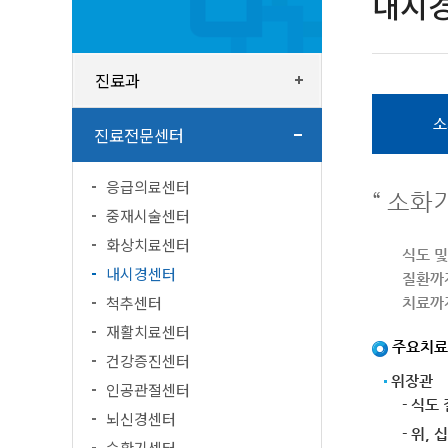
내시
진료과
소
진료전문센터
응급의료센터
“ 소화
중재시술센터
화상치료센터
식도 및
내시경센터
질환까
척추센터
치료까
재활치료센터
주요치료
건강증진센터
위장관
인공관절센터
- 식도 
뇌신경센터
- 위,
순환기센터