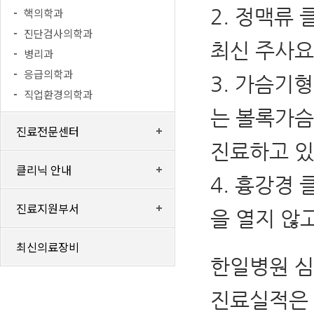
2. 정맥류
핵의학과
진단검사의학과
최신 주사요
병리과
응급의학과
3. 가슴기
직업환경의학과
는 볼록가슴
진료전문센터
진료하고 있
클리닉 안내
4. 흉강경 
진료지원부서
을 열지 않
최신의료장비
한일병원 심
진료실적은 