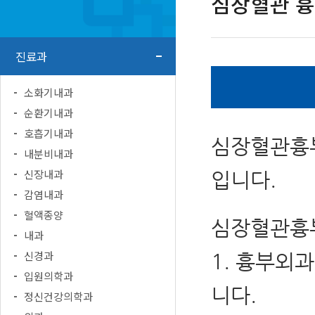
심장혈관 
진료과
소화기내과
순환기내과
호흡기내과
심장혈관흉부
내분비내과
신장내과
입니다.
감염내과
혈액종양
심장혈관흉부
내과
신경과
1. 흉부외과
입원의학과
니다.
정신건강의학과