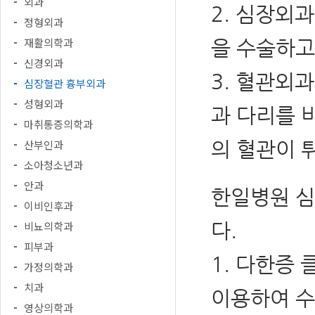
외과
2. 심장외
정형외과
재활의학과
을 수술하고
신경외과
3. 혈관외과
심장혈관 흉부외과
성형외과
과 다리를 
마취통증의학과
의 혈관이 
산부인과
소아청소년과
안과
한일병원 
이비인후과
다.
비뇨의학과
피부과
1. 다한증
가정의학과
치과
이용하여 수
영상의학과