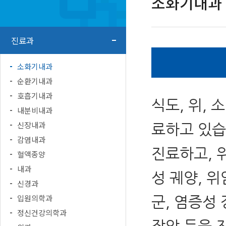
소화기내과
진료과
소화기내과
순환기내과
호흡기내과
식도, 위, 
내분비내과
신장내과
료하고 있습
감염내과
진료하고, 
혈액종양
내과
성 궤양, 
신경과
입원의학과
군, 염증성 
정신건강의학과
장암 등을 