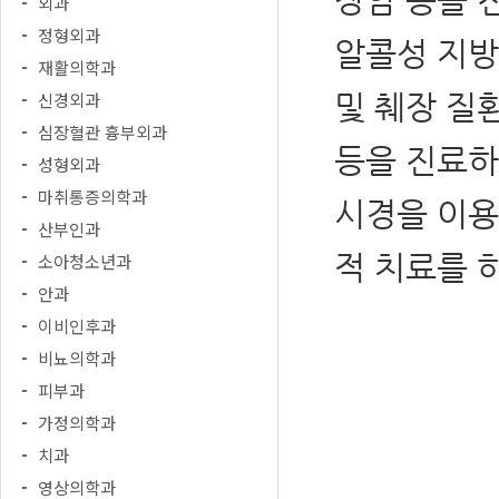
외과
정형외과
알콜성 지방
재활의학과
및 췌장 질환
신경외과
심장혈관 흉부외과
등을 진료하
성형외과
마취통증의학과
시경을 이용
산부인과
적 치료를 
소아청소년과
안과
이비인후과
비뇨의학과
피부과
가정의학과
치과
영상의학과